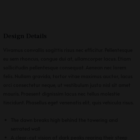
Design Details
Vivamus convallis sagittis risus nec efficitur. Pellentesque
eu sem rhoncus, congue dui at, ullamcorper lacus. Etiam
sollicitudin pellentesque consequat. Aenean nec lorem
felis. Nullam gravida, tortor vitae maximus auctor, lacus
orci consectetur neque, ut vestibulum justo nisl sit amet
mauris. Praesent dignissim lacus nec tellus molestie
tincidunt. Phasellus eget venenatis elit, quis vehicula risus.
The dawn breaks high behind the towering and
serrated wall
A clear-cut vision of dark peaks rearing their steep