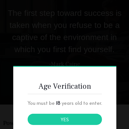
The first step toward success is
taken when you refuse to be a
captive of the environment in
which you first find yourself.
-Mark Caine
Age Verification
You must be
18
years old to enter.
YES
Powerful & Creative