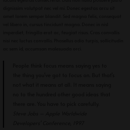
dignissim volutpat nec vel mi. Donec egestas arcu sit
amet lorem semper blandit. Sed magna felis, consequat
vel libero in, cursus tincidunt magna. Donec in nisl
imperdiet, fringilla erat ac, feugiat risus. Cras convallis
nisi nec luctus convallis. Phasellus odio turpis, sollicitudin
ac sem id, accumsan malesuada orci.
People think focus means saying yes to
the thing you’ve got to focus on. But that’s
not what it means at all. It means saying
no to the hundred other good ideas that
there are. You have to pick carefully.
Steve Jobs – Apple Worldwide
Developers’ Conference, 1997