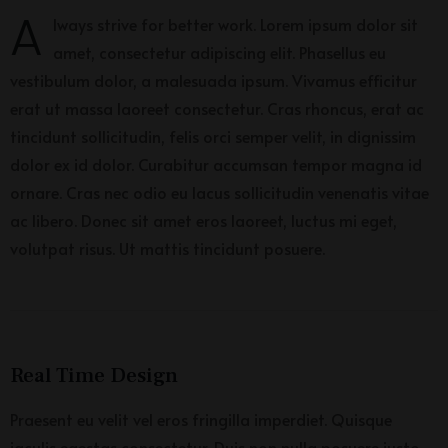
A
lways strive for better work. Lorem ipsum dolor sit
amet, consectetur adipiscing elit. Phasellus eu
vestibulum dolor, a malesuada ipsum. Vivamus efficitur
erat ut massa laoreet consectetur. Cras rhoncus, erat ac
tincidunt sollicitudin, felis orci semper velit, in dignissim
dolor ex id dolor. Curabitur accumsan tempor magna id
ornare. Cras nec odio eu lacus sollicitudin venenatis vitae
ac libero. Donec sit amet eros laoreet, luctus mi eget,
volutpat risus. Ut mattis tincidunt posuere.
Real Time Design
Praesent eu velit vel eros fringilla imperdiet. Quisque
iaculis egestas consectetur. Duis non nulla posuere justo